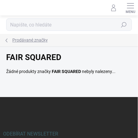
Přejít
na
obsah
Hledat
Prodávané značky
FAIR SQUARED
Žádné produkty značky
FAIR SQUARED
nebyly nalezeny...
Z
á
p
a
t
í
ODEBÍRAT NEWSLETTER